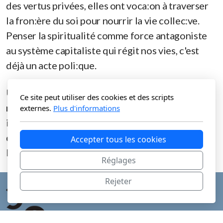
des vertus privées, elles ont voca:on à traverser
la fron:ère du soi pour nourrir la vie collec:ve.
Penser la spiritualité comme force antagoniste
au système capitaliste qui régit nos vies, c'est
déjà un acte poli:que.
Une spiritualité sans engagement dévie vers le
Ce site peut utiliser des cookies et des scripts
narcissisme. Une citoyenneté sans ancrage
externes.
Plus d'informations
intérieur risque d'être du militan:sme à vide. Les
deux sont inséparables : l'une est la racine,
Accepter tous les cookies
l'autre, le fruit.
Réglages
Rejeter