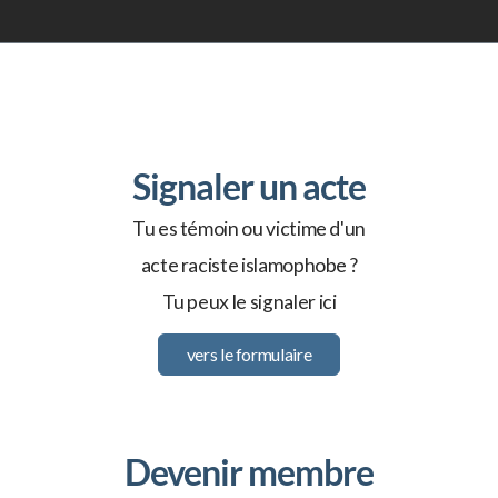
Objets 2026
Objets 2025
Objets 2024
Objets 2023
Signaler un acte
Objets 2022
Tu es témoin ou victime d'un
acte raciste islamophobe ?
Objets 2021
Tu peux le signaler ici
Objets 2020
vers le formulaire
Objets 2019
Objets 2018
Devenir membre