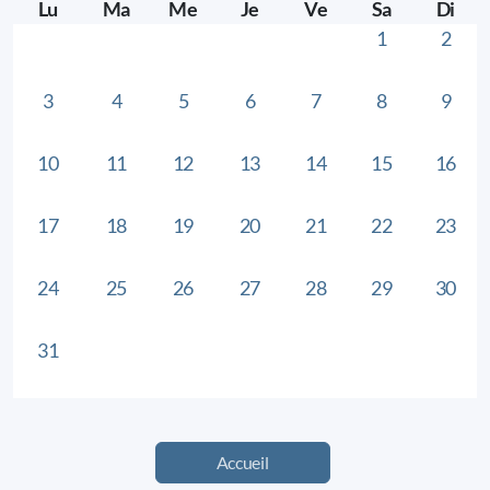
Lu
Ma
Me
Je
Ve
Sa
Di
1
2
Le Comité
Statuts de l'association
3
4
5
6
7
8
9
10
11
12
13
14
15
16
Devenir membre
17
18
19
20
21
22
23
Suivre nos cours
24
25
26
27
28
29
30
Dons
31
Devenir bénévole
Accueil
Principes