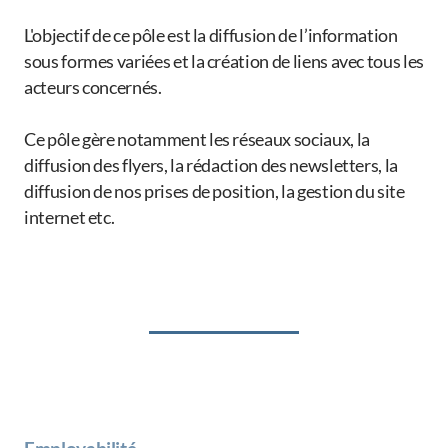
L'objectif de ce pôle est la diffusion de l’information
Le Comité
sous formes variées et la création de liens avec tous les
Statuts de l'association
acteurs concernés. ​
Ce pôle gère notamment les réseaux sociaux, la
diffusion des flyers, la rédaction des newsletters, la
Devenir membre
diffusion de nos prises de position, la gestion du site
internet etc.​
Suivre nos cours
Dons
Devenir bénévole
Principes